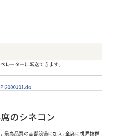
:00はオペレーターに転送できます。
NPI2000J01.do
8席のシネコン
ス。最高品質の音響設備に加え、全席に視界抜群